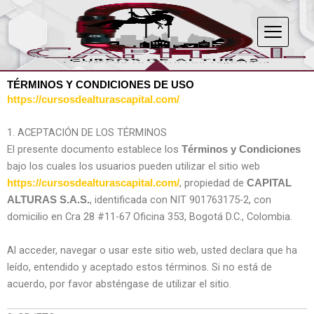
Ir
al
contenido
TÉRMINOS Y CONDICIONES DE USO
https://cursosdealturascapital.com/
1. ACEPTACIÓN DE LOS TÉRMINOS
El presente documento establece los
Términos y Condiciones
bajo los cuales los usuarios pueden utilizar el sitio web
, propiedad de
https://cursosdealturascapital.com/
CAPITAL
, identificada con NIT 901763175-2, con
ALTURAS S.A.S.
domicilio en Cra 28 #11-67 Oficina 353, Bogotá D.C., Colombia.
Al acceder, navegar o usar este sitio web, usted declara que ha
leído, entendido y aceptado estos términos. Si no está de
acuerdo, por favor absténgase de utilizar el sitio.