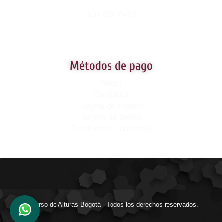
300-912-6467
Métodos de pago
Nequi
Daviplata
Tarjeta de credito
Tarjeta de debito
Trasferencia bancaria
© Curso de Alturas Bogotá - Todos los derechos reservados.